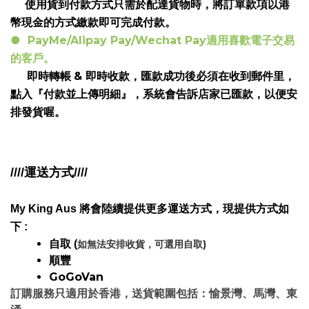
使用貨到付款方式只需於配達貨物時，將訂單款項以港
幣現金的方式繳款即可完成付款。
● PayMe/Alipay Pay/Wechat Pay
適用喜歡電子交易
的客戶。
&
匯款成功後必須在收到郵件里，
即時轉帳
即時收款，
點入『付款並上傳明細』，系統會告訴店家已匯款，以便安
排發貨喔。
////運送方式////
My King Aus
將會陸續提供更多運送方式，
現提供方式如
下
:
自取
(
)
如無法安排收貨，可選用自取
順豐
GoGoVan
訂購服務只適用於香港，送貨範圍包括：愉景灣、馬灣、東