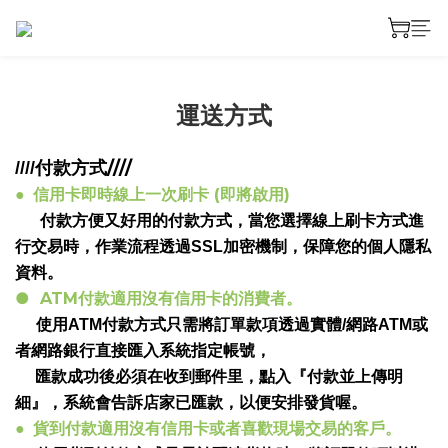
運送方式
////
////
付款方式
信用卡即時線上一次刷卡
(
即將啟用
)
●
付款方便又好用的付款方式，當您選擇線上刷卡方式進
行交易時，作業流程透過
SSL
加密機制，保障您的個人隱私
資料。
● ATM
付款適用沒有信用卡的消費者。
使用
ATM
付款方式只需將訂單款項透過實體
/
網路
ATM
或
者網路銀行直接匯入系統指定帳號，
匯款成功後必須在收到郵件里，點入『付款並上傳明
細』，系統會告訴店家已匯款，以便安排發貨喔。
貨到付款適用沒有信用卡或者喜歡現場交易的客戶。
●