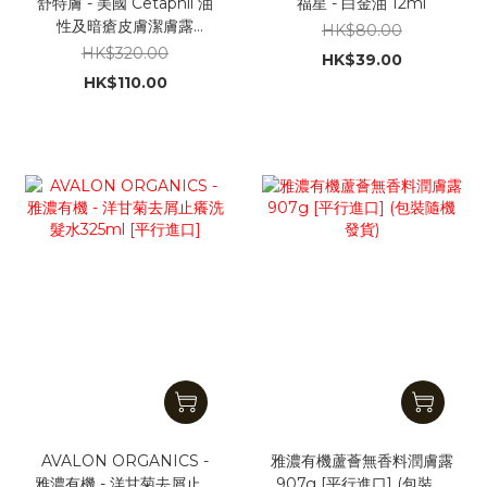
舒特膚 - 美國 Cetaphil 油
福星 - 白金油 12ml
性及暗瘡皮膚潔膚露
HK$80.00
500ml [平行進口] [沒外盒
HK$320.00
HK$39.00
包裝]
HK$110.00
AVALON ORGANICS -
雅濃有機蘆薈無香料潤膚露
雅濃有機 - 洋甘菊去屑止癢
907g [平行進口] (包裝隨