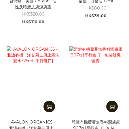
舒特膚 - 美國 Cetaphil 油
福星 - 白金油 12ml
性及暗瘡皮膚潔膚露
HK$80.00
500ml [平行進口] [沒外盒
HK$320.00
HK$39.00
包裝]
HK$110.00
AVALON ORGANICS -
雅濃有機蘆薈無香料潤膚露
雅濃有機 - 洋甘菊去屑止癢
907g [平行進口] (包裝隨