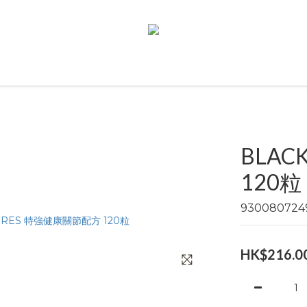
BLA
120粒
93008072
HK$216.0