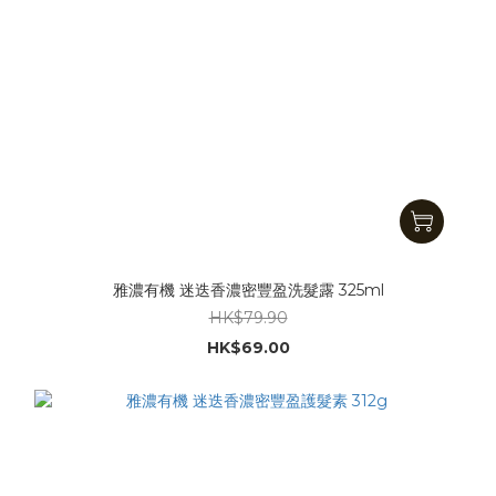
雅濃有機 迷迭香濃密豐盈洗髮露 325ml
HK$79.90
HK$69.00