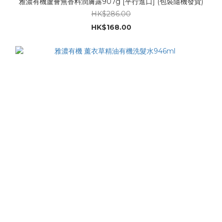
雅濃有機蘆薈無香料潤膚露907g [平行進口] (包裝隨機發貨)
HK$286.00
HK$168.00