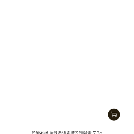
雅濃有機 迷迭香濃密豐盈護髮素 312g