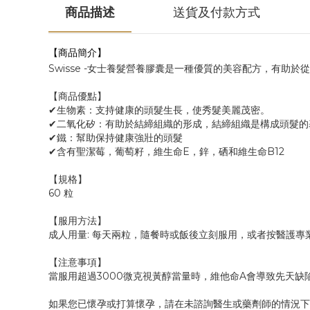
商品描述
送貨及付款方式
【商品簡介】
Swisse -女士養髮營養膠囊是一種優質的美容配方，有助
【商品優點】
✔生物素：支持健康的頭髮生長，使秀髮美麗茂密。
✔二氧化矽：有助於結締組織的形成，結締組織是構成頭髮的
✔鐵：幫助保持健康強壯的頭髮
✔含有聖潔莓，葡萄籽，維生命E，鋅，硒和維生命B12
【規格】
60 粒
【服用方法】
成人用量: 每天兩粒，隨餐時或飯後立刻服用，或者按醫護專
【注意事項】
當服用超過3000微克視黃醇當量時，維他命A會導致先天缺
如果您已懷孕或打算懷孕，請在未諮詢醫生或藥劑師的情況下