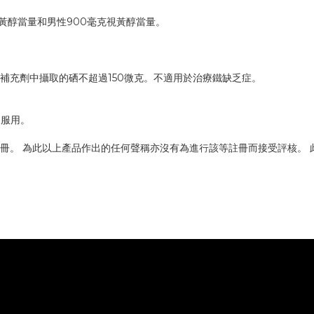
黃醇當量和男性900毫克視黃醇當量。
補充劑中攝取的硒不超過150微克。不適用於治療鐵缺乏症。
勿服用。
冊。 為此以上產品作出的任何聲稱亦沒有為進行該等註冊而接受評核。 