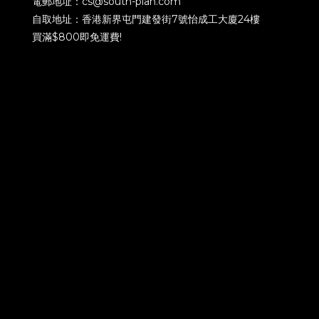
電郵地址：cs@south-plan.com
自取地址：香港新界屯門建發街7號怡成工大廈24樓
買滿$800即免運費!