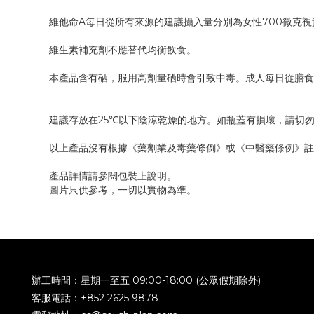
維他命A每日從所有來源的建議攝入量分別為女性700微克視
維生素補充劑不應替代均衡飲食。
本產品含有硒，服用高劑量硒時會引致中毒。成人每日從膳食
建議存放在25℃以下陰涼乾燥的地方。如瓶蓋有損壞，請切
以上產品沒有根據《藥劑業及毒藥條例》或《中醫藥條例》註
產品詳情請參閱包裝上說明。
圖片只供參考，一切以實物為準。
辦工時間：星期一至五 09:00-18:00 (公眾假期除外)
客服電話：+852 2625 9878