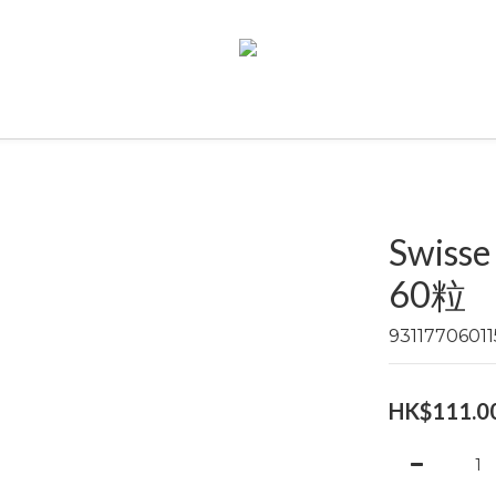
Swis
60粒
931177060
HK$111.0