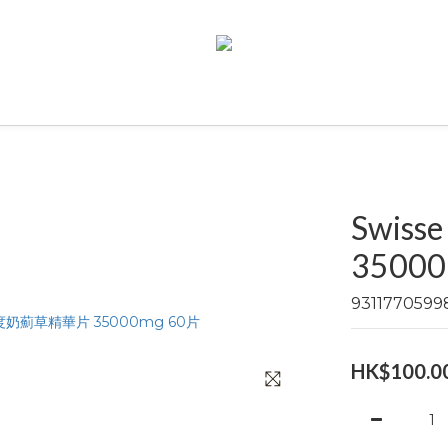
Swis
35000
93117705
HK$100.0