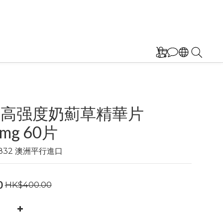
se 高强度奶薊草精華片
mg 60片
99832 澳洲平行進口
0
HK$400.00