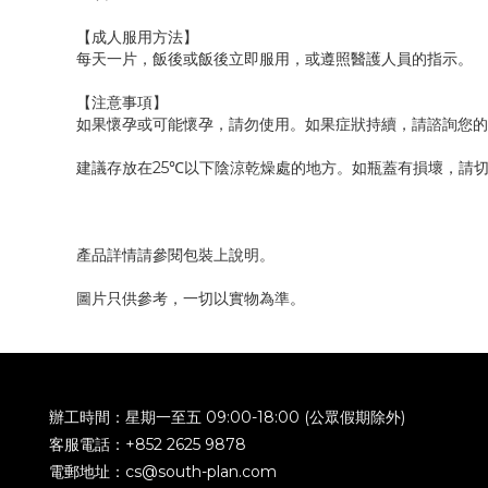
【成人服用方法】
每天一片，飯後或飯後立即服用，或遵照醫護人員的指示。
【注意事項】
如果懷孕或可能懷孕，請勿使用。如果症狀持續，請諮詢您的
建議存放在25℃以下陰涼乾燥處的地方。如瓶蓋有損壞，請
產品詳情請參閱包裝上說明。
圖片只供參考，一切以實物為準。
辦工時間：星期一至五 09:00-18:00 (公眾假期除外)
客服電話：+852 2625 9878
電郵地址：cs@south-plan.com