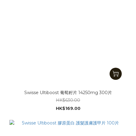
Swisse Ultiboost 葡萄籽片 14250mg 300片
HK$630.00
HK$169.00