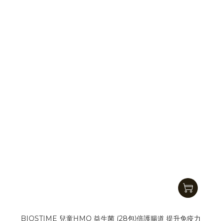
BIOSTIME 兒童HMO 益生菌 (28包)倍護腸道 提升免疫力